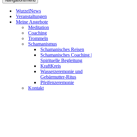
Navigationsmenü
WurzelNews
Veranstaltungen
Meine Angebote
Meditation
Coaching
Trommeln
Schamanismus
Schamanisches Reisen
Schamanisches Coaching |
Spirituelle Begleitung
KraftKreis
Wasserzeremonie und
Gebärmutter-Ritus
Pfeifenzeremonie
Kontakt