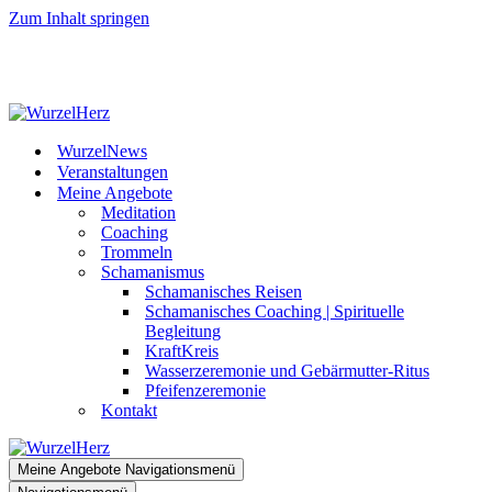
Zum Inhalt springen
WurzelHerz
Eintauchen in das Abenteuer Leben!
WurzelNews
Veranstaltungen
Meine Angebote
Meditation
Coaching
Trommeln
Schamanismus
Schamanisches Reisen
Schamanisches Coaching | Spirituelle
Begleitung
KraftKreis
Wasserzeremonie und Gebärmutter-Ritus
Pfeifenzeremonie
Kontakt
Meine Angebote
Navigationsmenü